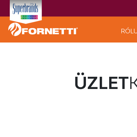
RÓL
ÜZLET