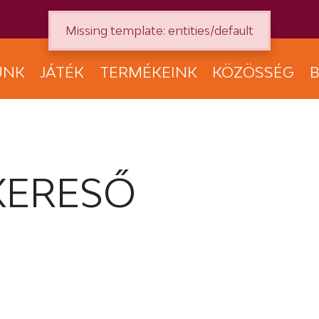
Missing template: entities/default
UNK
JÁTÉK
TERMÉKEINK
KÖZÖSSÉG
B
KERESŐ