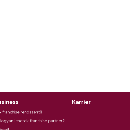
siness
Karrier
A franchise rendszerről
Hogyan lehetek franchise partner?
etail