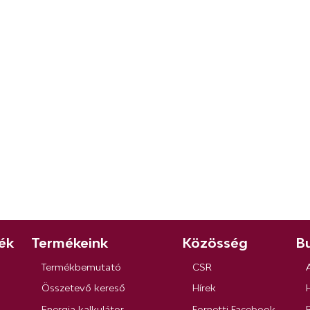
ék
Termékeink
Közösség
Bu
Termékbemutató
CSR
Összetevő kereső
Hírek
Energia kalkulátor
Fornetti Facebook
R