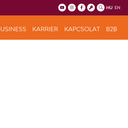
HU
EN
USINESS
KARRIER
KAPCSOLAT
B2B