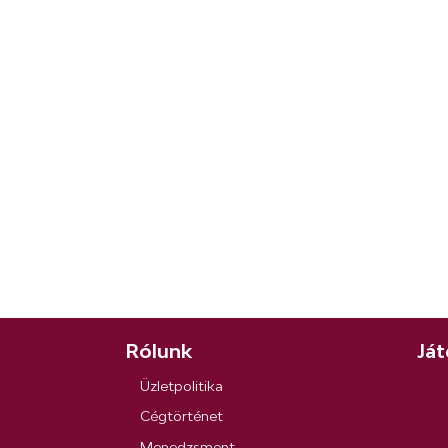
Rólunk
Ját
Üzletpolitika
Cégtörténet
Menedzsment