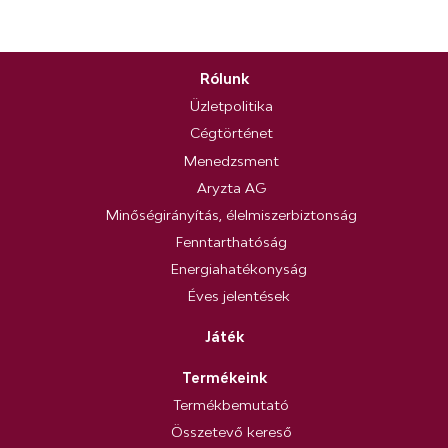
Rólunk
Üzletpolitika
Cégtörténet
Menedzsment
Aryzta AG
Minőségirányítás, élelmiszerbiztonság
Fenntarthatóság
Energiahatékonyság
Éves jelentések
Játék
Termékeink
Termékbemutató
Összetevő kereső