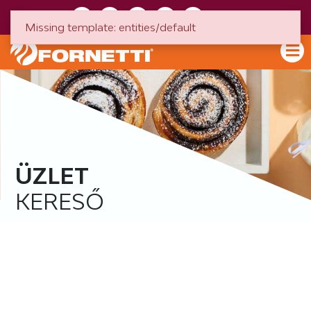
HU
EN
Missing template: entities/default
ÜZLET
KERESŐ