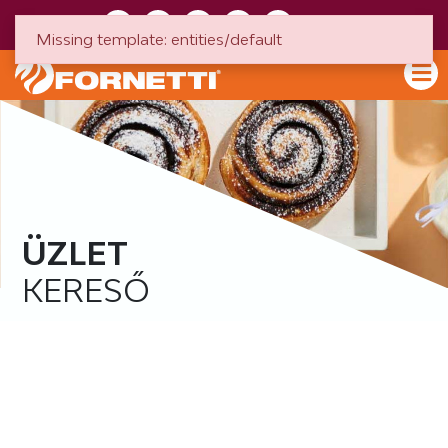
HU
EN
Missing template: entities/default
ÜZLET
KERESŐ