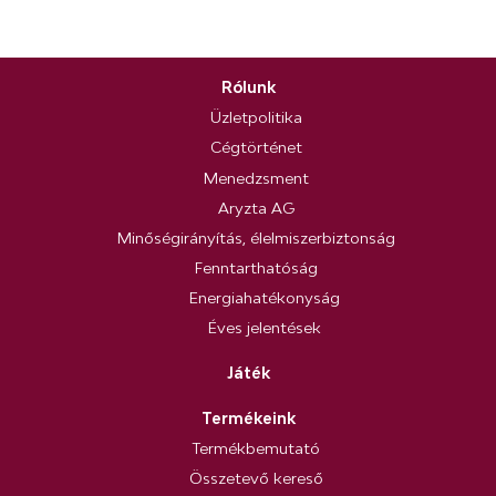
Rólunk
Üzletpolitika
Cégtörténet
Menedzsment
Aryzta AG
Minőségirányítás, élelmiszerbiztonság
Fenntarthatóság
Energiahatékonyság
Éves jelentések
Játék
Termékeink
Termékbemutató
Összetevő kereső