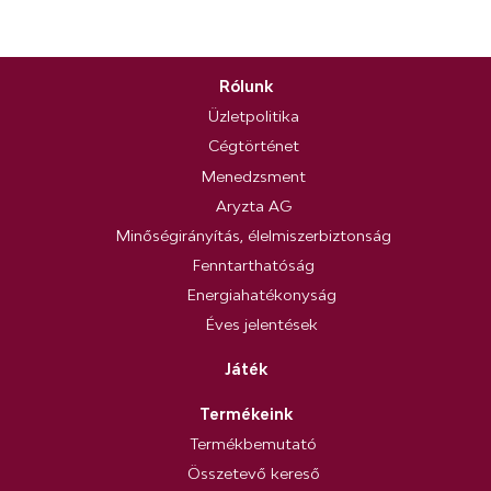
Rólunk
Üzletpolitika
Cégtörténet
Menedzsment
Aryzta AG
Minőségirányítás, élelmiszerbiztonság
Fenntarthatóság
Energiahatékonyság
Éves jelentések
Játék
Termékeink
Termékbemutató
Összetevő kereső