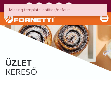
HU
EN
Missing template: entities/default
ÜZLET
KERESŐ