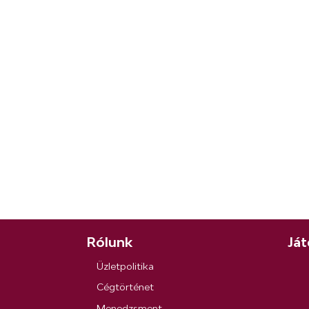
Rólunk
Ját
Üzletpolitika
Cégtörténet
Menedzsment