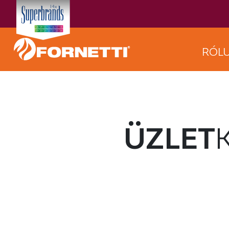
RÓL
ÜZLET