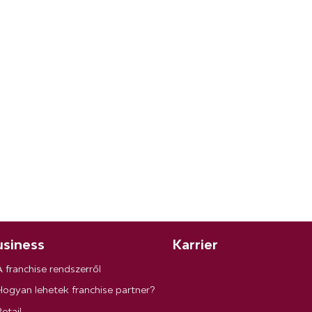
siness
Karrier
A franchise rendszerről
Hogyan lehetek franchise partner?
etail