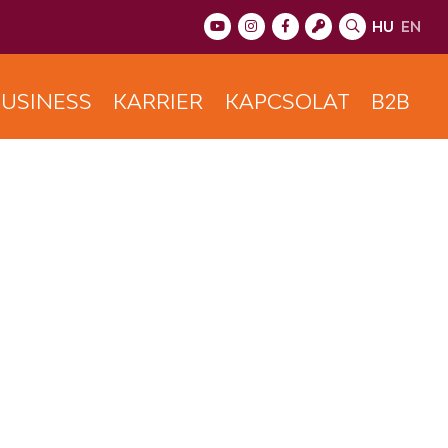
HU
EN
USINESS
KARRIER
KAPCSOLAT
B2B