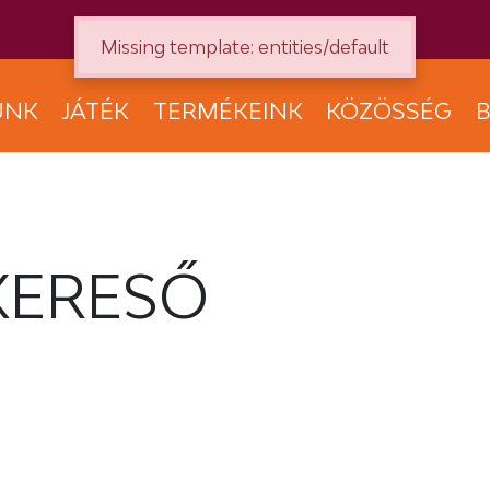
Missing template: entities/default
UNK
JÁTÉK
TERMÉKEINK
KÖZÖSSÉG
B
KERESŐ