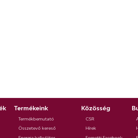
ék
Termékeink
Közösség
Bu
Termékbemutató
CSR
Összetevő kereső
Hírek
Energia kalkulátor
Fornetti Facebook
R