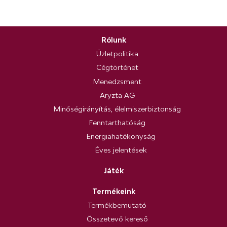
Rólunk
Üzletpolitika
Cégtörténet
Menedzsment
Aryzta AG
Minőségirányítás, élelmiszerbiztonság
Fenntarthatóság
Energiahatékonyság
Éves jelentések
Játék
Termékeink
Termékbemutató
Összetevő kereső