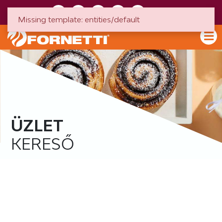
HU
EN
Missing template: entities/default
ÜZLET
KERESŐ