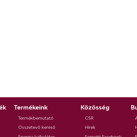
ék
Termékeink
Közösség
Bu
Termékbemutató
CSR
Összetevő kereső
Hírek
Energia kalkulátor
Fornetti Facebook
R