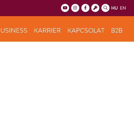
HU
EN
USINESS
KARRIER
KAPCSOLAT
B2B