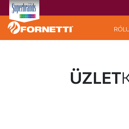
RÓL
ÜZLET