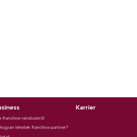
siness
Karrier
A franchise rendszerről
Hogyan lehetek franchise partner?
etail