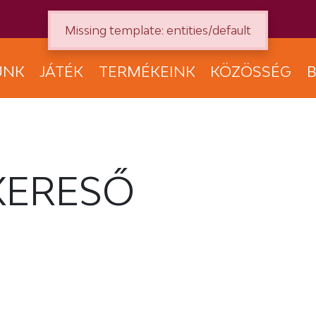
Missing template: entities/default
UNK
JÁTÉK
TERMÉKEINK
KÖZÖSSÉG
B
KERESŐ