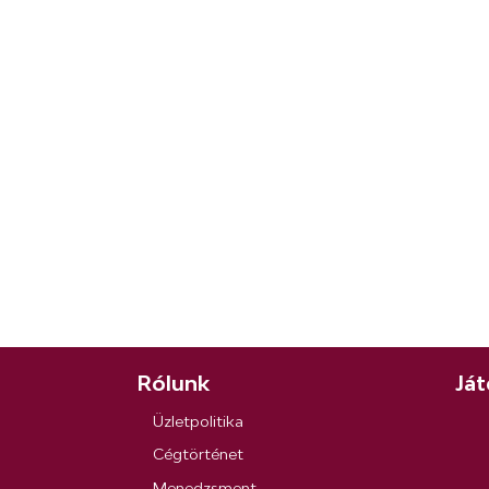
Rólunk
Ját
Üzletpolitika
Cégtörténet
Menedzsment