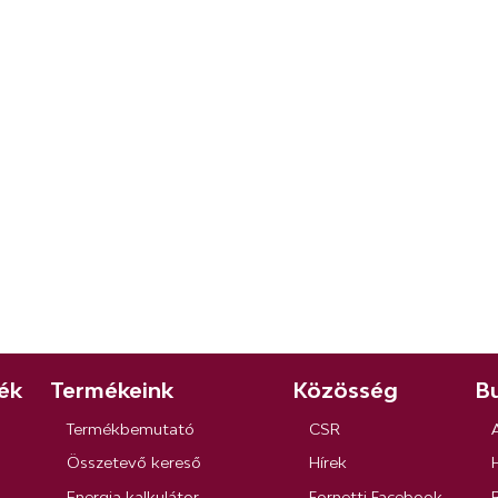
ék
Termékeink
Közösség
Bu
Termékbemutató
CSR
Összetevő kereső
Hírek
Energia kalkulátor
Fornetti Facebook
R