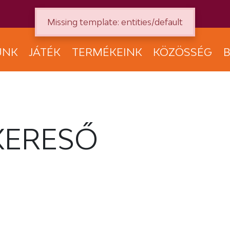
Missing template: entities/default
UNK
JÁTÉK
TERMÉKEINK
KÖZÖSSÉG
B
KERESŐ