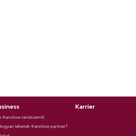
siness
Karrier
A franchise rendszerről
Hogyan lehetek franchise partner?
etail