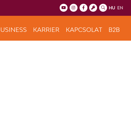
HU
EN
USINESS
KARRIER
KAPCSOLAT
B2B