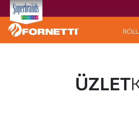
RÓL
ÜZLET