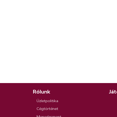
Rólunk
Ját
Üzletpolitika
Cégtörténet
Menedzsment