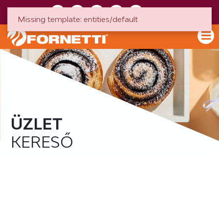
HU
EN
Missing template: entities/default
ÜZLET
KERESŐ