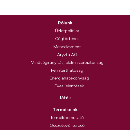
Rólunk
Üzletpolitika
Cégtörténet
Menedzsment
Aryzta AG
Minőségirányítás, élelmiszerbiztonság
Fenntarthatóság
Energiahatékonyság
Éves jelentések
Játék
Termékeink
Termékbemutató
Összetevő kereső