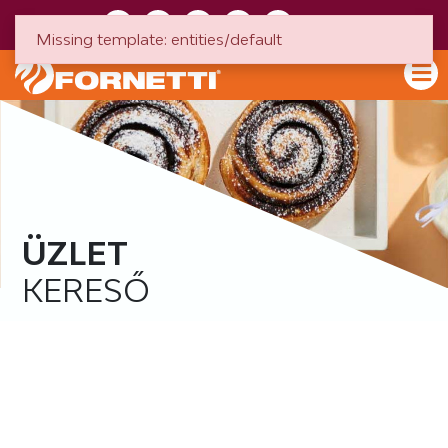
HU
EN
Missing template: entities/default
ÜZLET
KERESŐ