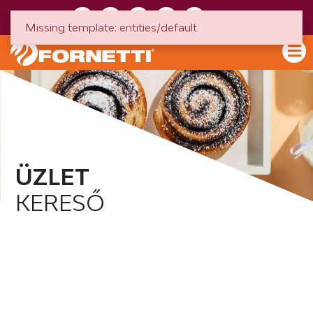
HU
EN
Missing template: entities/default
ÜZLET
KERESŐ