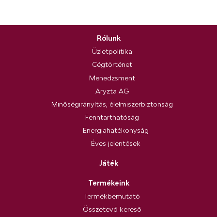
Rólunk
Üzletpolitika
Cégtörténet
Menedzsment
Aryzta AG
Minőségirányítás, élelmiszerbiztonság
Fenntarthatóság
Energiahatékonyság
Éves jelentések
Játék
Termékeink
Termékbemutató
Összetevő kereső