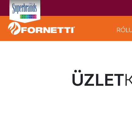
RÓL
ÜZLET