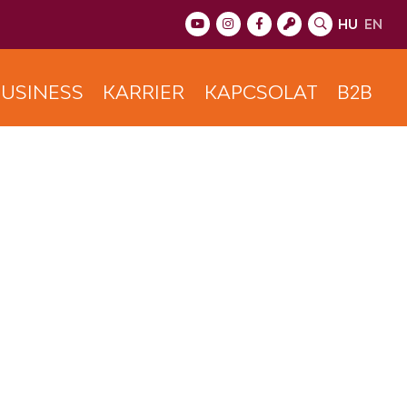
HU
EN
USINESS
KARRIER
KAPCSOLAT
B2B