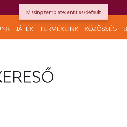
Missing template: entities/default
UNK
JÁTÉK
TERMÉKEINK
KÖZÖSSÉG
B
KERESŐ