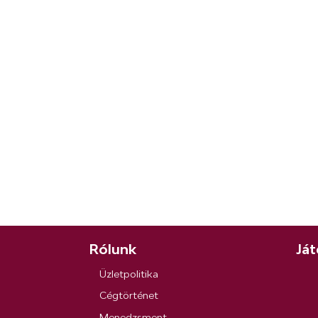
Rólunk
Ját
Üzletpolitika
Cégtörténet
Menedzsment