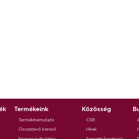
ék
Termékeink
Közösség
Bu
Termékbemutató
CSR
Összetevő kereső
Hírek
Energia kalkulátor
Fornetti Facebook
R