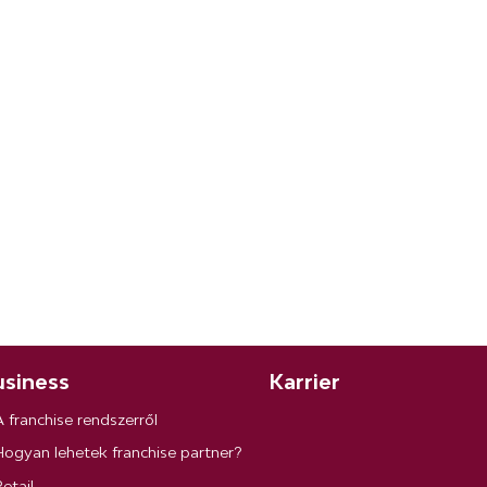
siness
Karrier
A franchise rendszerről
Hogyan lehetek franchise partner?
etail