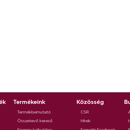
ék
Termékeink
Közösség
Bu
Termékbemutató
CSR
Összetevő kereső
Hírek
Energia kalkulátor
Fornetti Facebook
R