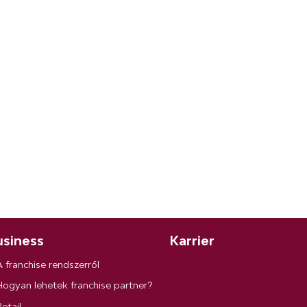
siness
Karrier
A franchise rendszerről
Hogyan lehetek franchise partner?
etail