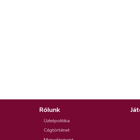
Rólunk
Ját
Üzletpolitika
Cégtörténet
Menedzsment