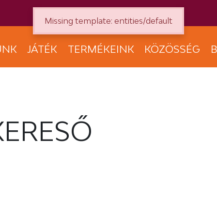
Missing template: entities/default
UNK
JÁTÉK
TERMÉKEINK
KÖZÖSSÉG
B
KERESŐ