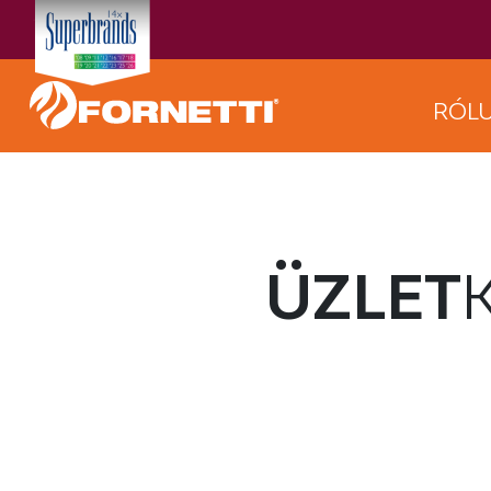
RÓL
ÜZLET