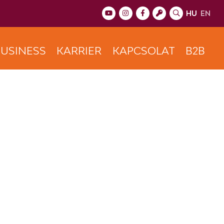
HU
EN
USINESS
KARRIER
KAPCSOLAT
B2B