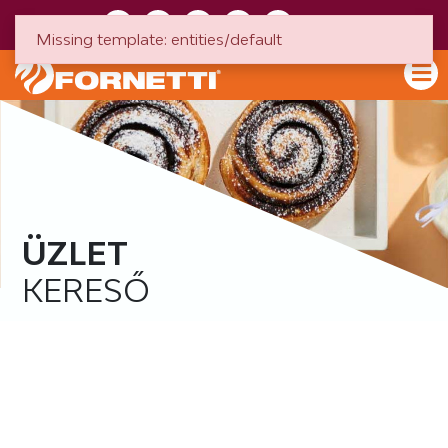
HU
EN
Missing template: entities/default
ÜZLET
KERESŐ