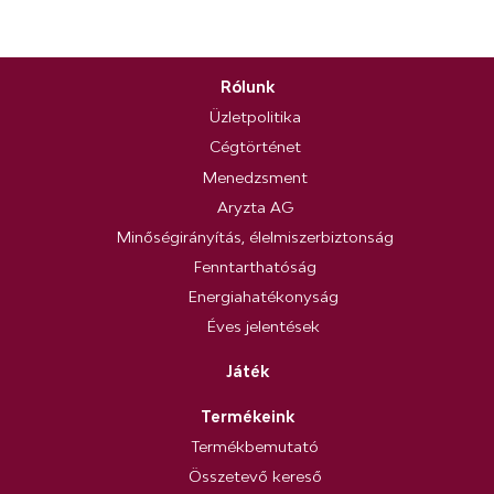
Rólunk
Üzletpolitika
Cégtörténet
Menedzsment
Aryzta AG
Minőségirányítás, élelmiszerbiztonság
Fenntarthatóság
Energiahatékonyság
Éves jelentések
Játék
Termékeink
Termékbemutató
Összetevő kereső