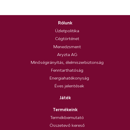
Rólunk
Üzletpolitika
Cégtörténet
Menedzsment
Aryzta AG
Minőségirányítás, élelmiszerbiztonság
Fenntarthatóság
Energiahatékonyság
Éves jelentések
Játék
Termékeink
Termékbemutató
Összetevő kereső