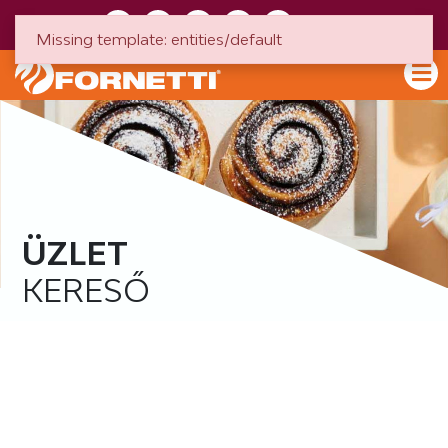
HU
EN
Missing template: entities/default
ÜZLET
KERESŐ