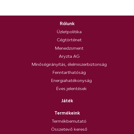
Rólunk
Üzletpolitika
Cégtörténet
Menedzsment
Aryzta AG
Minőségirányítás, élelmiszerbiztonság
Fenntarthatóság
Energiahatékonyság
Éves jelentések
Játék
Termékeink
Termékbemutató
Összetevő kereső