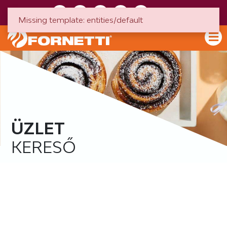
HU
EN
Missing template: entities/default
ÜZLET
KERESŐ