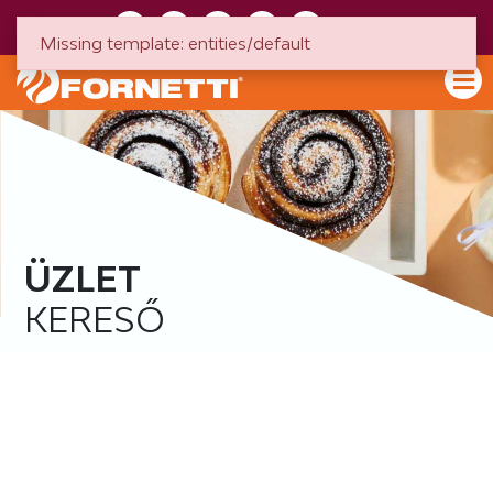
HU
EN
Missing template: entities/default
ÜZLET
KERESŐ