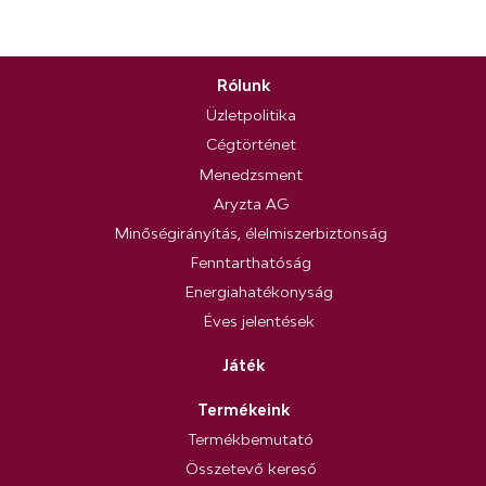
Rólunk
Üzletpolitika
Cégtörténet
Menedzsment
Aryzta AG
Minőségirányítás, élelmiszerbiztonság
Fenntarthatóság
Energiahatékonyság
Éves jelentések
Játék
Termékeink
Termékbemutató
Összetevő kereső