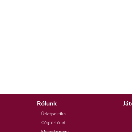
Rólunk
Ját
Üzletpolitika
Cégtörténet
Menedzsment