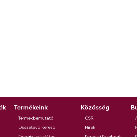
ék
Termékeink
Közösség
Bu
Termékbemutató
CSR
Összetevő kereső
Hírek
Energia kalkulátor
Fornetti Facebook
R