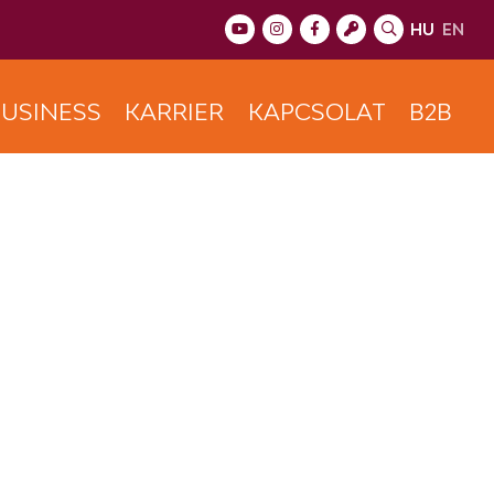
HU
EN
USINESS
KARRIER
KAPCSOLAT
B2B