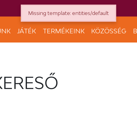
Missing template: entities/default
UNK
JÁTÉK
TERMÉKEINK
KÖZÖSSÉG
B
KERESŐ