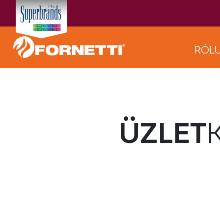
RÓL
ÜZLET