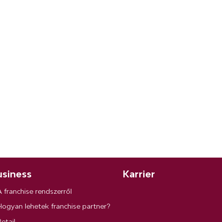
siness
Karrier
A franchise rendszerről
Hogyan lehetek franchise partner?
etail