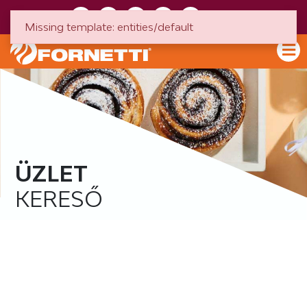
HU
EN
Missing template: entities/default
ÜZLET
KERESŐ