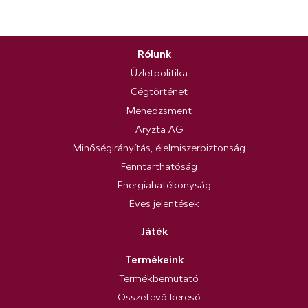
Rólunk
Üzletpolitika
Cégtörténet
Menedzsment
Aryzta AG
Minőségirányítás, élelmiszerbiztonság
Fenntarthatóság
Energiahatékonyság
Éves jelentések
Játék
Termékeink
Termékbemutató
Összetevő kereső