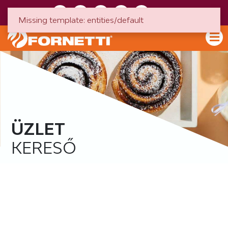
HU
EN
Missing template: entities/default
ÜZLET
KERESŐ