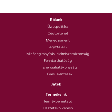
Rólunk
Üzletpolitika
Cégtörténet
Menedzsment
Aryzta AG
Minőségirányítás, élelmiszerbiztonság
Fenntarthatóság
Energiahatékonyság
Éves jelentések
Játék
Termékeink
Termékbemutató
Összetevő kereső