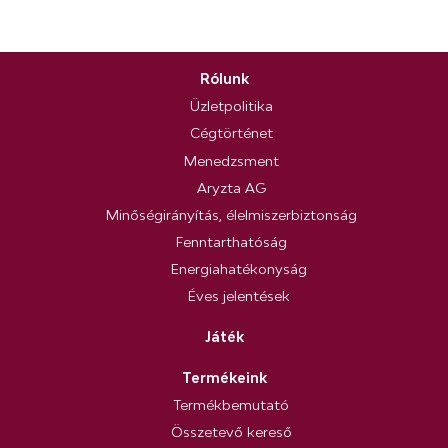
Rólunk
Üzletpolitika
Cégtörténet
Menedzsment
Aryzta AG
Minőségirányítás, élelmiszerbiztonság
Fenntarthatóság
Energiahatékonyság
Éves jelentések
Játék
Termékeink
Termékbemutató
Összetevő kereső