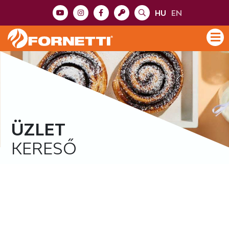
HU
EN
ÜZLET
KERESŐ