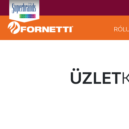
RÓL
ÜZLET