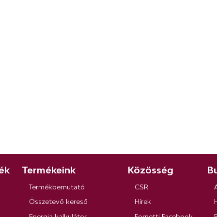
ék
Termékeink
Közösség
Bu
Termékbemutató
CSR
Összetevő kereső
Hírek
Energia kalkulátor
Fornetti Facebook
R