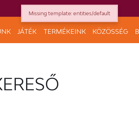
Missing template: entities/default
UNK
JÁTÉK
TERMÉKEINK
KÖZÖSSÉG
B
KERESŐ