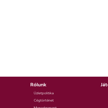
Rólunk
Ját
Üzletpolitika
Cégtörténet
Menedzsment