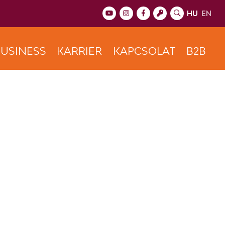
HU
EN
USINESS
KARRIER
KAPCSOLAT
B2B