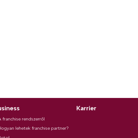
siness
Karrier
A franchise rendszerről
Hogyan lehetek franchise partner?
etail