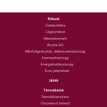
Rólunk
Üzletpolitika
Cégtörténet
Menedzsment
Aryzta AG
Minőségirányítás, élelmiszerbiztonság
Fenntarthatóság
Energiahatékonyság
Éves jelentések
Játék
Termékeink
Termékbemutató
Összetevő kereső