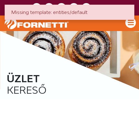
HU
EN
Missing template: entities/default
ÜZLET
KERESŐ