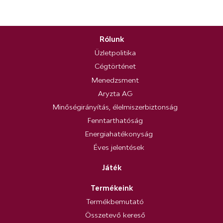
Rólunk
Üzletpolitika
Cégtörténet
Menedzsment
Aryzta AG
Minőségirányítás, élelmiszerbiztonság
Fenntarthatóság
Energiahatékonyság
Éves jelentések
Játék
Termékeink
Termékbemutató
Összetevő kereső