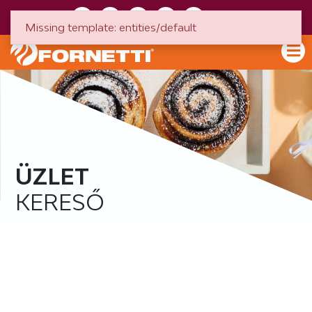
HU
EN
Missing template: entities/default
ÜZLET
KERESŐ