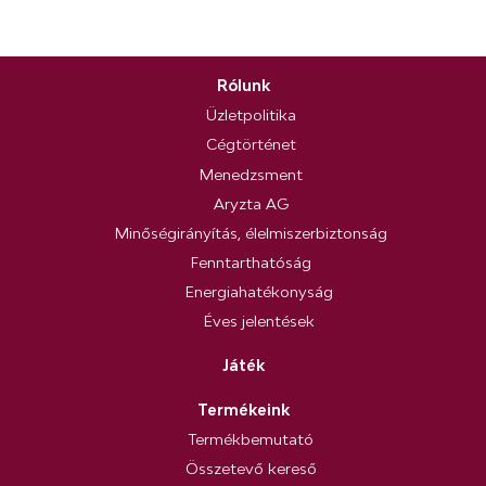
Rólunk
Üzletpolitika
Cégtörténet
Menedzsment
Aryzta AG
Minőségirányítás, élelmiszerbiztonság
Fenntarthatóság
Energiahatékonyság
Éves jelentések
Játék
Termékeink
Termékbemutató
Összetevő kereső