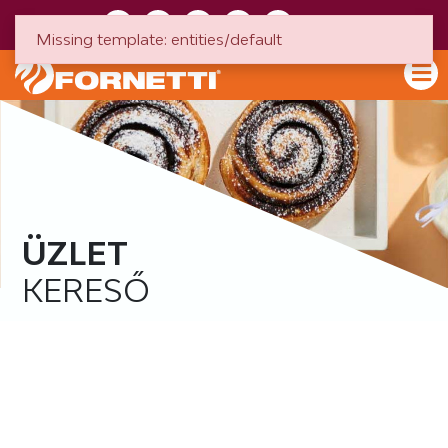
HU
EN
Missing template: entities/default
ÜZLET
KERESŐ