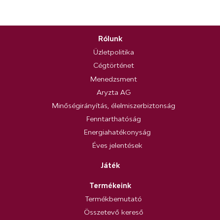
Rólunk
Üzletpolitika
Cégtörténet
Menedzsment
Aryzta AG
Minőségirányítás, élelmiszerbiztonság
Fenntarthatóság
Energiahatékonyság
Éves jelentések
Játék
Termékeink
Termékbemutató
Összetevő kereső