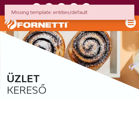
HU
EN
Missing template: entities/default
ÜZLET
KERESŐ