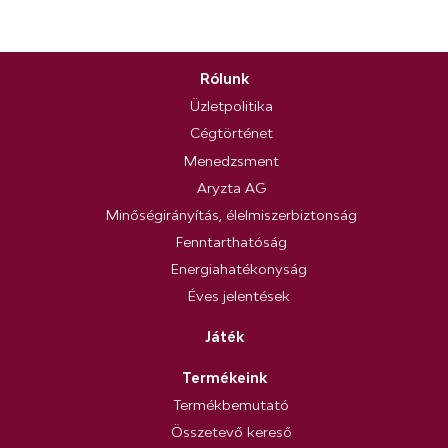
Rólunk
Üzletpolitika
Cégtörténet
Menedzsment
Aryzta AG
Minőségirányítás, élelmiszerbiztonság
Fenntarthatóság
Energiahatékonyság
Éves jelentések
Játék
Termékeink
Termékbemutató
Összetevő kereső