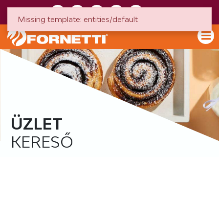
HU
EN
Missing template: entities/default
ÜZLET
KERESŐ