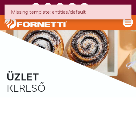
HU
EN
Missing template: entities/default
ÜZLET
KERESŐ