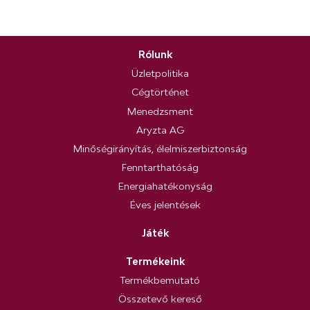
Rólunk
Üzletpolitika
Cégtörténet
Menedzsment
Aryzta AG
Minőségirányítás, élelmiszerbiztonság
Fenntarthatóság
Energiahatékonyság
Éves jelentések
Játék
Termékeink
Termékbemutató
Összetevő kereső