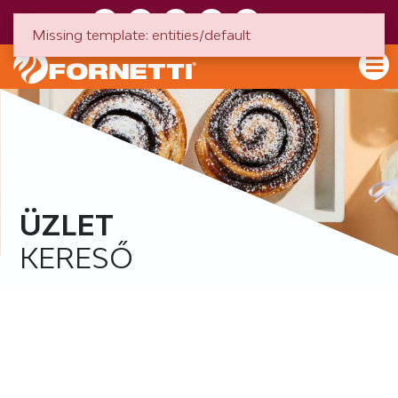
HU
EN
Missing template: entities/default
ÜZLET
KERESŐ