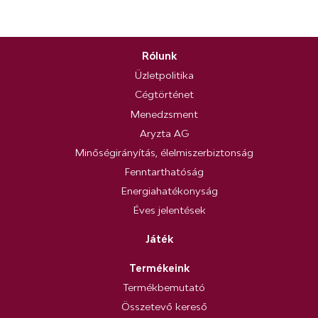
Rólunk
Üzletpolitika
Cégtörténet
Menedzsment
Aryzta AG
Minőségirányítás, élelmiszerbiztonság
Fenntarthatóság
Energiahatékonyság
Éves jelentések
Játék
Termékeink
Termékbemutató
Összetevő kereső