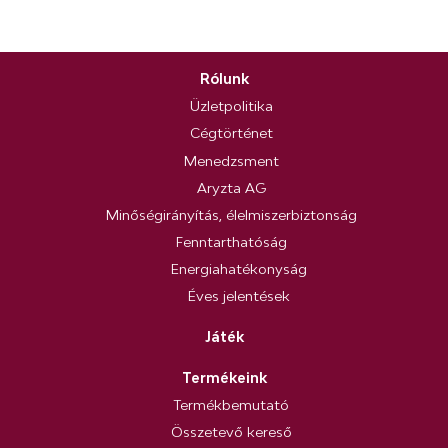
Rólunk
Üzletpolitika
Cégtörténet
Menedzsment
Aryzta AG
Minőségirányítás, élelmiszerbiztonság
Fenntarthatóság
Energiahatékonyság
Éves jelentések
Játék
Termékeink
Termékbemutató
Összetevő kereső