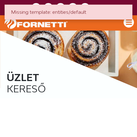
HU
EN
Missing template: entities/default
ÜZLET
KERESŐ