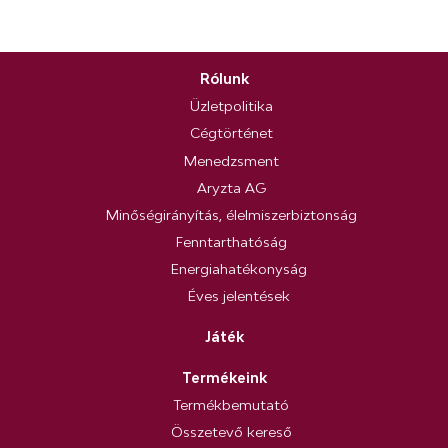
Rólunk
Üzletpolitika
Cégtörténet
Menedzsment
Aryzta AG
Minőségirányítás, élelmiszerbiztonság
Fenntarthatóság
Energiahatékonyság
Éves jelentések
Játék
Termékeink
Termékbemutató
Összetevő kereső