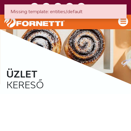
HU
EN
Missing template: entities/default
ÜZLET
KERESŐ