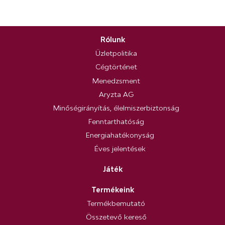
Rólunk
Üzletpolitika
Cégtörténet
Menedzsment
Aryzta AG
Minőségirányítás, élelmiszerbiztonság
Fenntarthatóság
Energiahatékonyság
Éves jelentések
Játék
Termékeink
Termékbemutató
Összetevő kereső