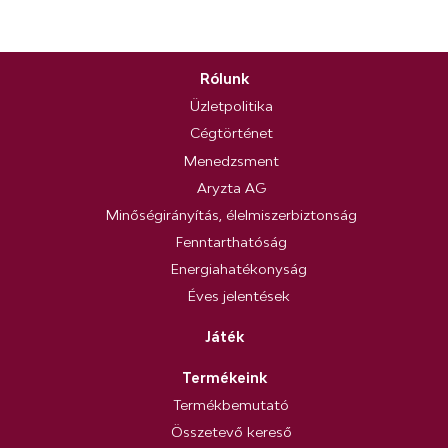
Rólunk
Üzletpolitika
Cégtörténet
Menedzsment
Aryzta AG
Minőségirányítás, élelmiszerbiztonság
Fenntarthatóság
Energiahatékonyság
Éves jelentések
Játék
Termékeink
Termékbemutató
Összetevő kereső