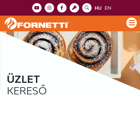
HU
EN
ÜZLET
KERESŐ