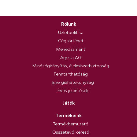
Rólunk
Üzletpolitika
Cégtörténet
Menedzsment
Aryzta AG
Minőségirányítás, élelmiszerbiztonság
Fenntarthatóság
Energiahatékonyság
Éves jelentések
Játék
Termékeink
Termékbemutató
Összetevő kereső