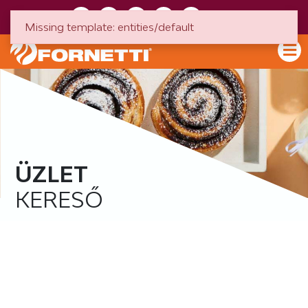
HU
EN
Missing template: entities/default
ÜZLET
KERESŐ