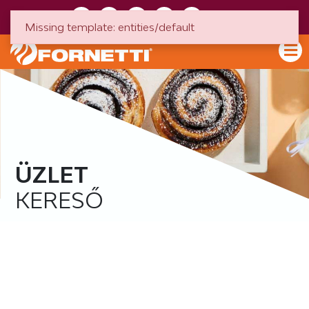
HU
EN
Missing template: entities/default
ÜZLET
KERESŐ