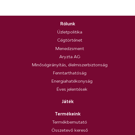
Rólunk
Üzletpolitika
Cégtörténet
Menedzsment
Aryzta AG
Minőségirányítás, élelmiszerbiztonság
Fenntarthatóság
Energiahatékonyság
Éves jelentések
Játék
Termékeink
Termékbemutató
Összetevő kereső