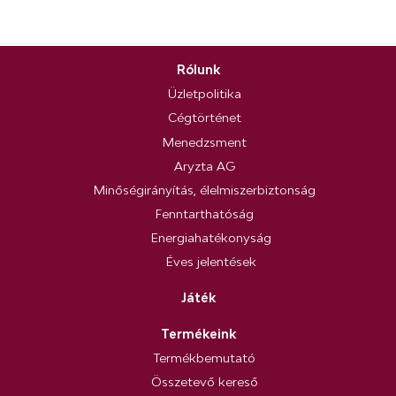
Rólunk
Üzletpolitika
Cégtörténet
Menedzsment
Aryzta AG
Minőségirányítás, élelmiszerbiztonság
Fenntarthatóság
Energiahatékonyság
Éves jelentések
Játék
Termékeink
Termékbemutató
Összetevő kereső