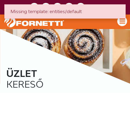
HU
EN
Missing template: entities/default
ÜZLET
KERESŐ