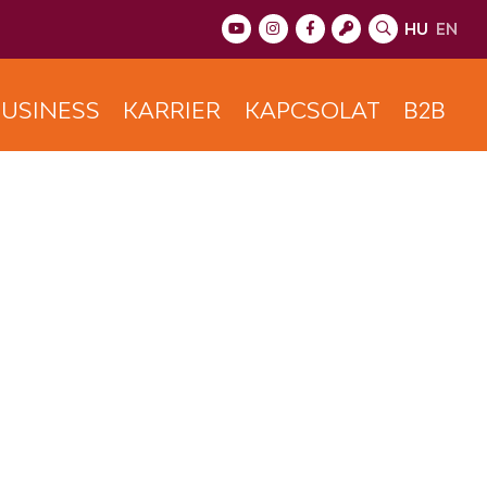
HU
EN
USINESS
KARRIER
KAPCSOLAT
B2B