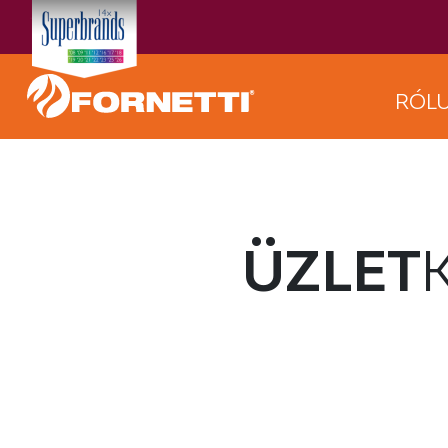
RÓL
ÜZLET