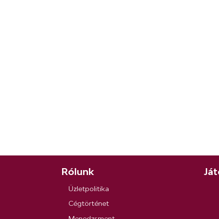
Rólunk
Ját
Üzletpolitika
Cégtörténet
Menedzsment