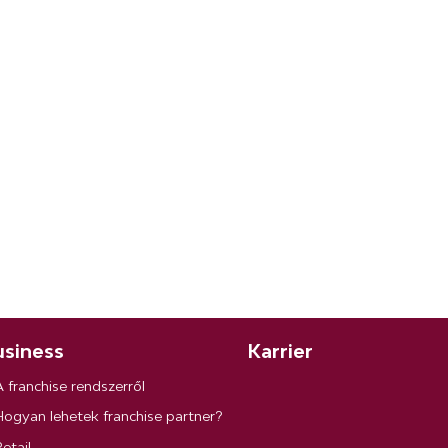
siness
Karrier
A franchise rendszerről
Hogyan lehetek franchise partner?
etail