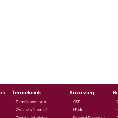
ék
Termékeink
Közösség
Bu
Termékbemutató
CSR
Összetevő kereső
Hírek
Energia kalkulátor
Fornetti Facebook
R