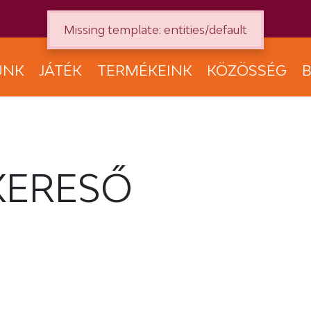
Missing template: entities/default
UNK
JÁTÉK
TERMÉKEINK
KÖZÖSSÉG
B
KERESŐ