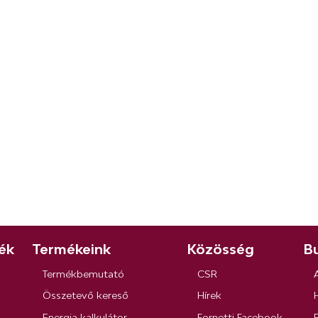
ék
Termékeink
Közösség
Bu
Termékbemutató
CSR
Összetevő kereső
Hírek
Energia kalkulátor
Fornetti Facebook
R