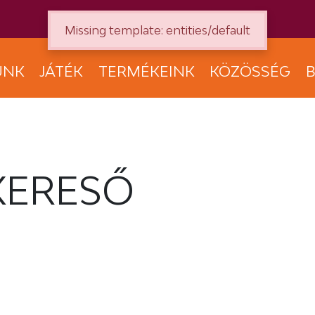
Missing template: entities/default
UNK
JÁTÉK
TERMÉKEINK
KÖZÖSSÉG
B
KERESŐ