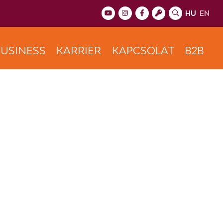
HU
EN
USINESS
KARRIER
KAPCSOLAT
B2B