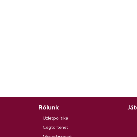
Rólunk
Ját
Üzletpolitika
Cégtörténet
Menedzsment