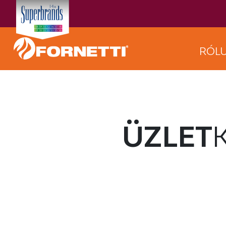
RÓL
ÜZLET