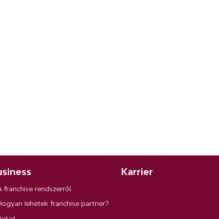
siness
Karrier
A franchise rendszerről
Hogyan lehetek franchise partner?
etail