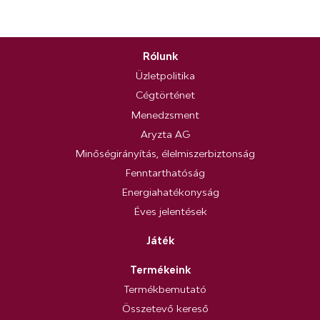
Rólunk
Üzletpolitika
Cégtörténet
Menedzsment
Aryzta AG
Minőségirányítás, élelmiszerbiztonság
Fenntarthatóság
Energiahatékonyság
Éves jelentések
Játék
Termékeink
Termékbemutató
Összetevő kereső