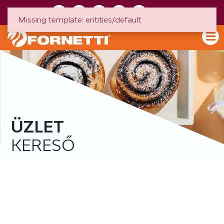
HU
EN
Missing template: entities/default
ÜZLET
KERESŐ