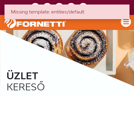
HU
EN
Missing template: entities/default
ÜZLET
KERESŐ