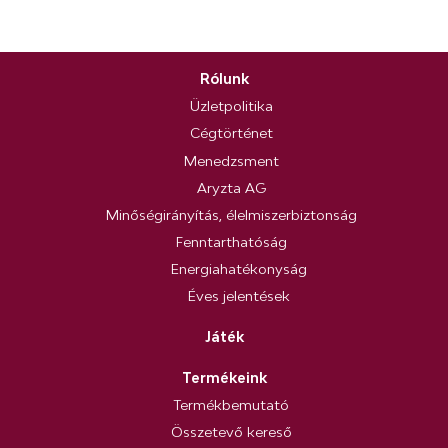
Rólunk
Üzletpolitika
Cégtörténet
Menedzsment
Aryzta AG
Minőségirányítás, élelmiszerbiztonság
Fenntarthatóság
Energiahatékonyság
Éves jelentések
Játék
Termékeink
Termékbemutató
Összetevő kereső