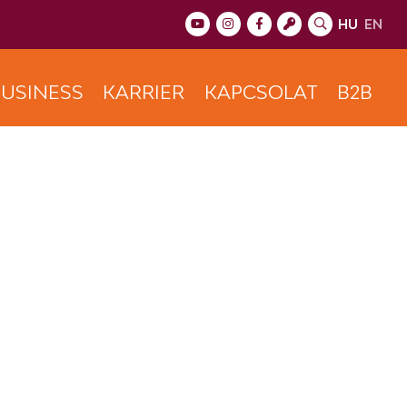
HU
EN
USINESS
KARRIER
KAPCSOLAT
B2B