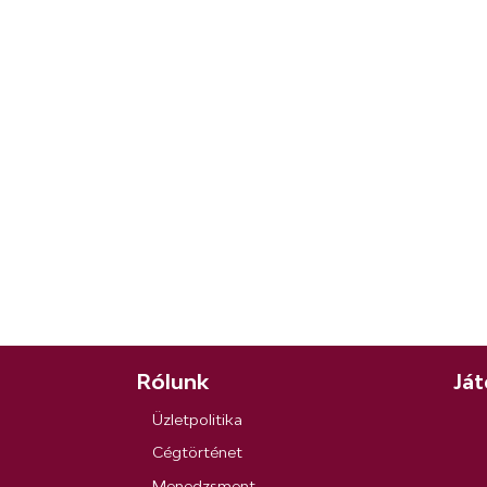
Rólunk
Ját
Üzletpolitika
Cégtörténet
Menedzsment