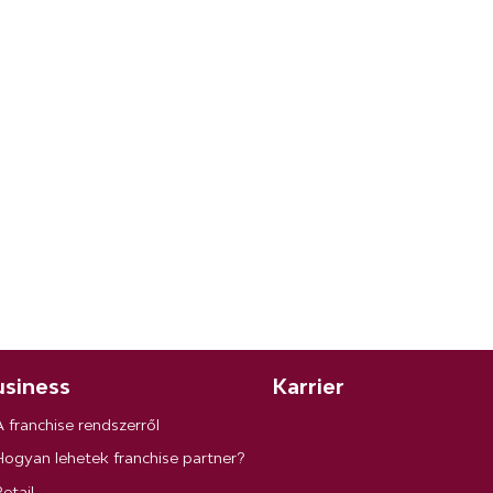
siness
Karrier
A franchise rendszerről
Hogyan lehetek franchise partner?
etail