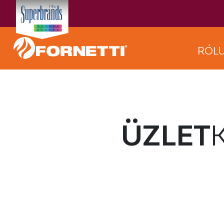
RÓL
ÜZLET