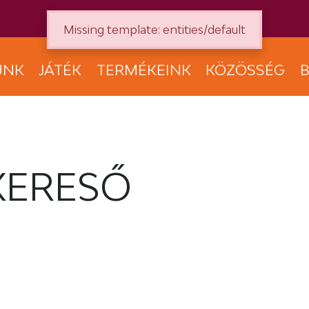
Missing template: entities/default
UNK
JÁTÉK
TERMÉKEINK
KÖZÖSSÉG
B
KERESŐ