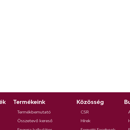
ék
Termékeink
Közösség
Bu
Termékbemutató
CSR
Összetevő kereső
Hírek
Energia kalkulátor
Fornetti Facebook
R