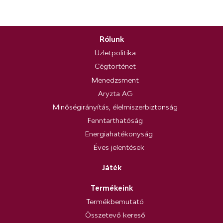
Rólunk
Üzletpolitika
Cégtörténet
Menedzsment
Aryzta AG
Minőségirányítás, élelmiszerbiztonság
Fenntarthatóság
Energiahatékonyság
Éves jelentések
Játék
Termékeink
Termékbemutató
Összetevő kereső