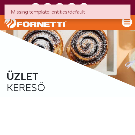
HU
EN
Missing template: entities/default
ÜZLET
KERESŐ