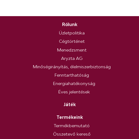
Rólunk
Üzletpolitika
Cégtörténet
Menedzsment
Aryzta AG
Minőségirányítás, élelmiszerbiztonság
Fenntarthatóság
Energiahatékonyság
Éves jelentések
Játék
Termékeink
Termékbemutató
Összetevő kereső