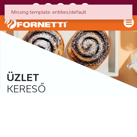
HU
EN
Missing template: entities/default
ÜZLET
KERESŐ