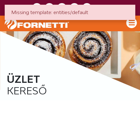
HU
EN
Missing template: entities/default
ÜZLET
KERESŐ