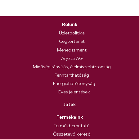
Rólunk
Üzletpolitika
Cégtörténet
Menedzsment
Aryzta AG
Minőségirányítás, élelmiszerbiztonság
Fenntarthatóság
Energiahatékonyság
Éves jelentések
Játék
Termékeink
Termékbemutató
Összetevő kereső