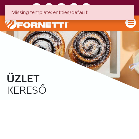
HU
EN
Missing template: entities/default
ÜZLET
KERESŐ