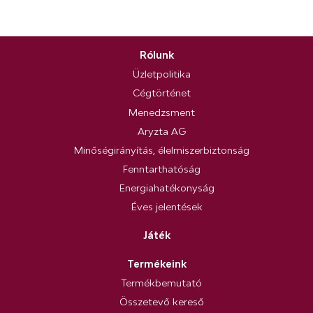
Rólunk
Üzletpolitika
Cégtörténet
Menedzsment
Aryzta AG
Minőségirányítás, élelmiszerbiztonság
Fenntarthatóság
Energiahatékonyság
Éves jelentések
Játék
Termékeink
Termékbemutató
Összetevő kereső