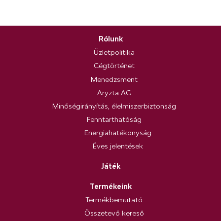
Rólunk
Üzletpolitika
Cégtörténet
Menedzsment
Aryzta AG
Minőségirányítás, élelmiszerbiztonság
Fenntarthatóság
Energiahatékonyság
Éves jelentések
Játék
Termékeink
Termékbemutató
Összetevő kereső