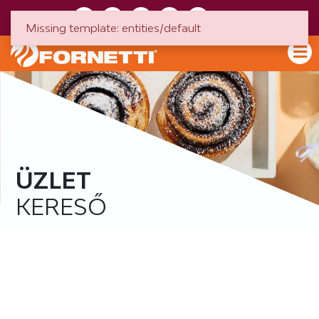
HU
EN
Missing template: entities/default
ÜZLET
KERESŐ