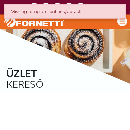
HU
EN
Missing template: entities/default
ÜZLET
KERESŐ