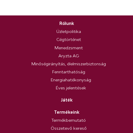
Rólunk
Üzletpolitika
Cégtörténet
Menedzsment
Aryzta AG
Minőségirányítás, élelmiszerbiztonság
Fenntarthatóság
Energiahatékonyság
Éves jelentések
Játék
Termékeink
Termékbemutató
Összetevő kereső