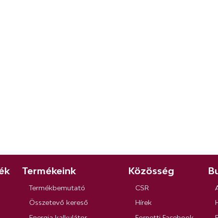
ék
Termékeink
Közösség
Bu
Termékbemutató
CSR
Összetevő kereső
Hírek
Energia kalkulátor
Fornetti Facebook
R