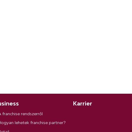
siness
Karrier
A franchise rendszerről
Hogyan lehetek franchise partner?
etail