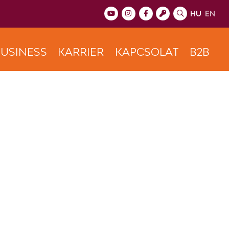
HU
EN
USINESS
KARRIER
KAPCSOLAT
B2B