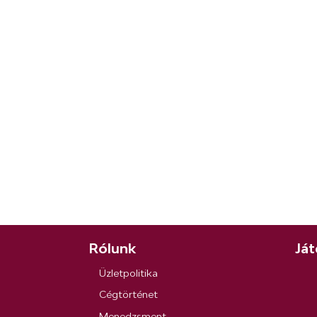
Rólunk
Ját
Üzletpolitika
Cégtörténet
Menedzsment