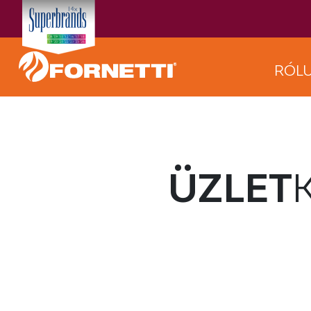
RÓL
ÜZLET