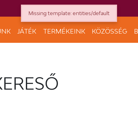
Missing template: entities/default
UNK
JÁTÉK
TERMÉKEINK
KÖZÖSSÉG
B
KERESŐ