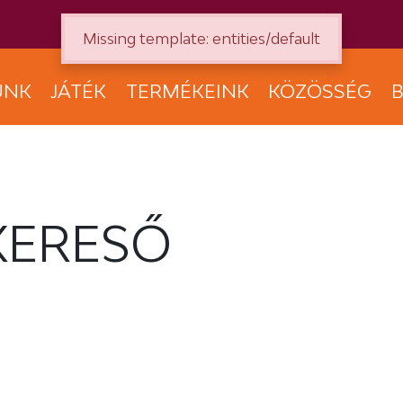
Missing template: entities/default
UNK
JÁTÉK
TERMÉKEINK
KÖZÖSSÉG
B
KERESŐ