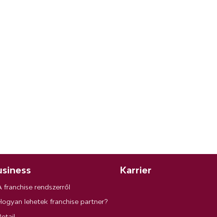
siness
Karrier
A franchise rendszerről
Hogyan lehetek franchise partner?
etail