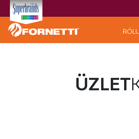
RÓL
ÜZLET