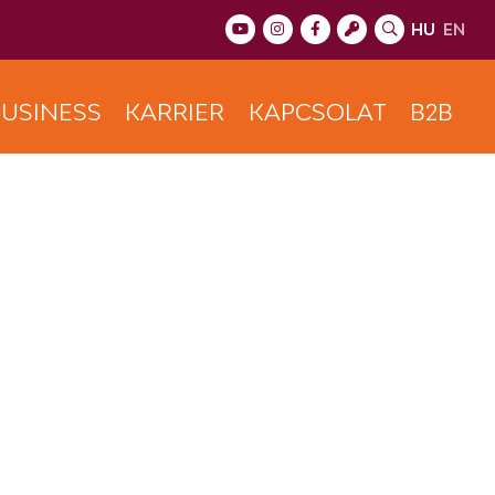
HU
EN
USINESS
KARRIER
KAPCSOLAT
B2B