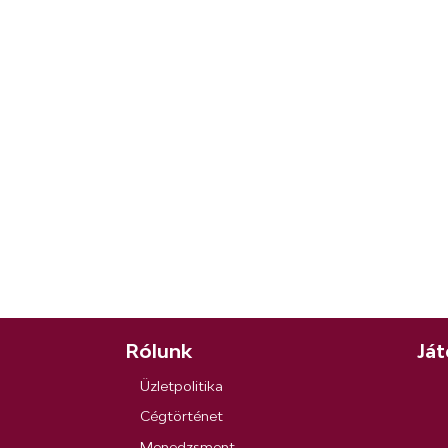
Rólunk
Ját
Üzletpolitika
Cégtörténet
Menedzsment