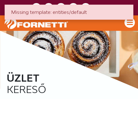
HU
EN
Missing template: entities/default
ÜZLET
KERESŐ