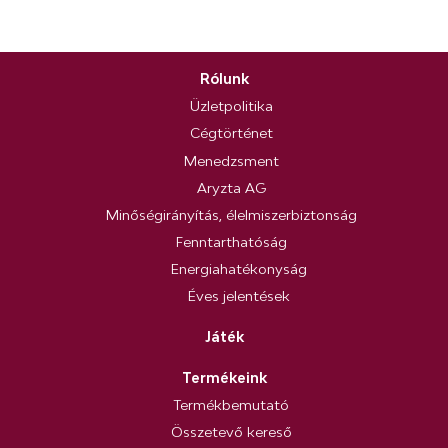
Rólunk
Üzletpolitika
Cégtörténet
Menedzsment
Aryzta AG
Minőségirányítás, élelmiszerbiztonság
Fenntarthatóság
Energiahatékonyság
Éves jelentések
Játék
Termékeink
Termékbemutató
Összetevő kereső